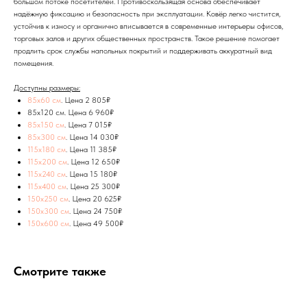
большом потоке посетителей. Противоскользящая основа обеспечивает
надёжную фиксацию и безопасность при эксплуатации. Ковёр легко чистится,
устойчив к износу и органично вписывается в современные интерьеры офисов,
торговых залов и других общественных пространств. Такое решение помогает
продлить срок службы напольных покрытий и поддерживать аккуратный вид
помещения.
Доступны размеры:
85x60 см
. Цена 2 805₽
85х120 см. Цена 6 960₽
85х150 см
. Цена 7 015₽
85х300 см
. Цена 14 030₽
115x180 см
. Цена 11 385₽
115x200 см
. Цена 12 650₽
115x240 см
. Цена 15 180₽
115x400 см
. Цена 25 300₽
150х250 см
. Цена 20 625₽
150х300 см
. Цена 24 750₽
150х600 см
. Цена 49 500₽
Смотрите также