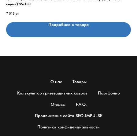
серый) 85x150
11 
7 015
р.
Подробнее о товаре
О нас
Товары
Калькулятор грязезащитных ковров
Портфолио
Отзывы
F.A.Q.
Продвижение сайта SEO-IMPULSE
Политика конфиденциальности