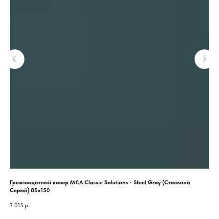
Грязезащитный ковер M&A Classic Solutions - Steel Gray (Стальной
Гря
Серый) 85x150
Кра
7 015
р.
25 