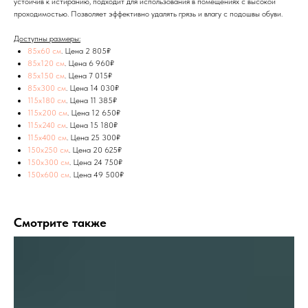
устойчив к истиранию, подходит для использования в помещениях с высокой
проходимостью. Позволяет эффективно удалять грязь и влагу с подошвы обуви.
Доступны размеры:
85x60 см
. Цена 2 805₽
85х120 см
. Цена 6 960₽
85х150 см
. Цена 7 015₽
85х300 см
. Цена 14 030₽
115x180 см
. Цена 11 385₽
115x200 см
. Цена 12 650₽
115x240 см
. Цена 15 180₽
115x400 см
. Цена 25 300₽
150х250 см
. Цена 20 625₽
150х300 см
. Цена 24 750₽
150х600 см
. Цена 49 500₽
Смотрите также