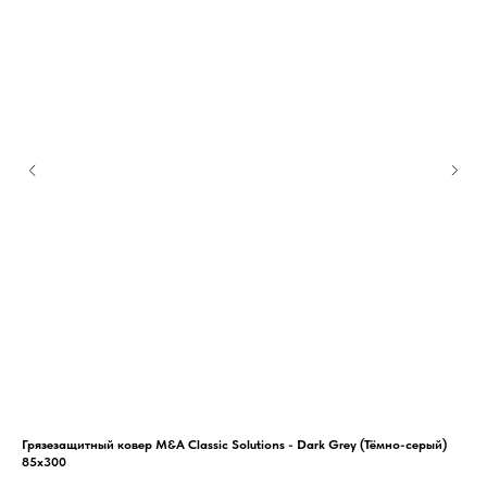
Грязезащитный ковер M&A Classic Solutions - Dark Grey (Тёмно-серый)
Гря
85х300
85