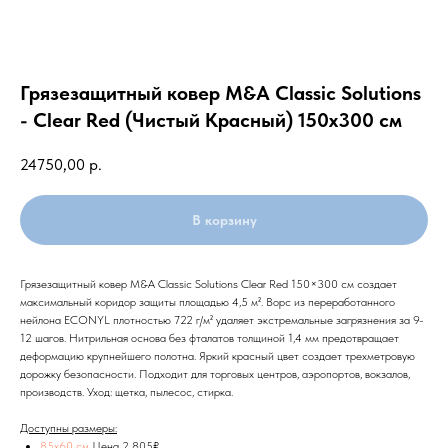
Грязезащитный ковер M&A Classic Solutions
- Clear Red (Чистый Красный) 150х300 см
24750,00
р.
В корзину
Грязезащитный ковер M&A Classic Solutions Clear Red 150×300 см создает
максимальный коридор защиты площадью 4,5 м². Ворс из переработанного
нейлона ECONYL плотностью 722 г/м² удаляет экстремальные загрязнения за 9-
12 шагов. Нитрильная основа без фталатов толщиной 1,4 мм предотвращает
деформацию крупнейшего полотна. Яркий красный цвет создает трехметровую
дорожку безопасности. Подходит для торговых центров, аэропортов, вокзалов,
производств. Уход: щетка, пылесос, стирка.
Доступны размеры:
85х60 см
Цена 2 805₽