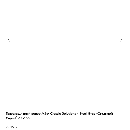
Грязезащитный ковер M&A Classic Solutions - Steel Gray (Стальной
Гря
Серый) 85x150
2 8
7 015
р.