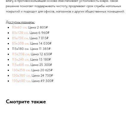
влагу, а противоскользящая основа обеспечивает устойчивость ковра. Такое
решение помогает поддерживать чистоту, продлевает срок службы напольных
покрытий и подходит для офисов, магазинов и других общественных помещений.
Доступны размеры:
85x60 см
. Цена 2 805₽
85х120 см
. Цена 6 960₽
85х150 см
. Цена 7 015₽
85х300 см
. Цена 14 030₽
115x180 см. Цена 11 385₽
115x200 см
. Цена 12 650₽
115x240 см
. Цена 15 180₽
115x400 см
. Цена 25 300₽
150х250 см
. Цена 20 625₽
150х300 см
. Цена 24 750₽
150х600 см
. Цена 49 500₽
Смотрите также