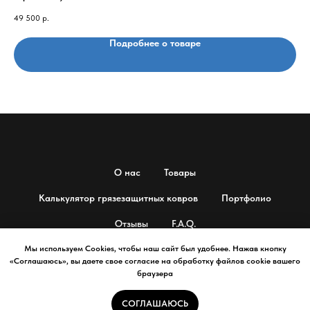
49 500
р.
20 
Подробнее о товаре
О нас
Товары
Калькулятор грязезащитных ковров
Портфолио
Отзывы
F.A.Q.
Продвижение сайта SEO-IMPULSE
Мы используем Cookies, чтобы наш сайт был удобнее. Нажав кнопку
«Соглашаюсь», вы даете свое согласие на обработку файлов cookie вашего
браузера
Политика конфиденциальности
СОГЛАШАЮСЬ