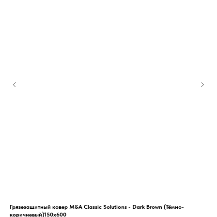
Грязезащитный ковер M&A Classic Solutions - Dark Brown (Тёмно-
Гря
коричневый)150x600
150