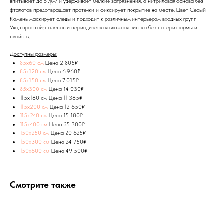
впитывает до 6 л/м² и удерживает мелкие загрязнения, а нитриловая основа без
фталатов предотвращает протечки и фиксирует покрытие на месте. Цвет Серый
Камень маскирует следы и подходит к различным интерьерам входных групп.
Уход простой: пылесос и периодическая влажная чистка без потери формы и
свойств.
Доступны размеры:
85х60 см
Цена 2 805₽
85х120 см
Цена 6 960₽
85х150 см
Цена 7 015₽
85х300 см
Цена 14 030₽
115х180 см Цена 11 385₽
115х200 см
Цена 12 650₽
115х240 см
Цена 15 180₽
115х400 см
Цена 25 300₽
150х250 см
Цена 20 625₽
150х300 см
Цена 24 750₽
150х600 см
Цена 49 500₽
Смотрите также