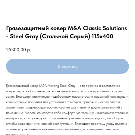
Грязезащитный ковер M&A Classic Solutions
- Steel Gray (Стальной Серый) 115x400
25300,00
р.
В корзину
Грязезащитный ковёр M&A Matting Steel Gray — это прочное и долговечное
покрытие, разработанное для эффективной защиты полов в различных входных
зонах. Благодаря оптимально подобранным параметрам и надёжной конструкции,
ковёр отлично подойдёт для установки в тамбурах, прихожих и около лифтов,
эффективно предотвращая проникновение влаги, пыли и других загрязнений в
помещение. Модель сочетает в себе комфортную толщину и высококачественные
материалы, что гарантирует сохранение привлекательного вида и долгий срок
службы даже при интенсивной эксплуатации. Благодаря простому уходу изделие
остаётся практичным и незаменимым решением для помещений с высокой
проходимостью.