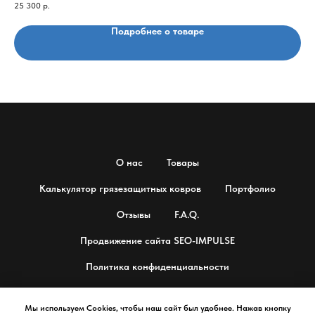
25 300
р.
15 
Подробнее о товаре
О нас
Товары
Калькулятор грязезащитных ковров
Портфолио
Отзывы
F.A.Q.
Продвижение сайта SEO-IMPULSE
Политика конфиденциальности
Мы используем Cookies, чтобы наш сайт был удобнее. Нажав кнопку