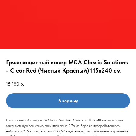
Грязезащитный ковер M&A Classic Solutions
- Clear Red (Чистый Красный) 115х240 см
15 180
р.
В корзину
Грязезащитный ковер M&A Classic Solutions Clear Red 115×240 см формирует
максимальную защитную зону площадью 2,76 м². Ворс из переработанного
нейлона ECONYL плотностью 722 г/м² задерживает экстремальные загрязнения