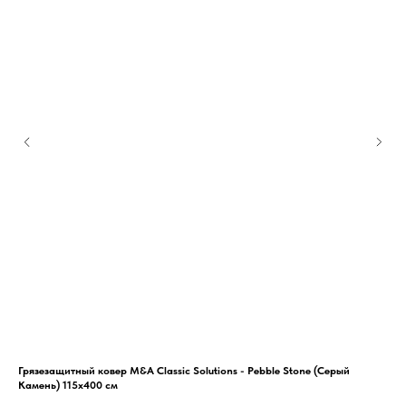
Грязезащитный ковер M&A Classic Solutions - Pebble Stone (Серый
Гря
Камень) 115х400 см
115