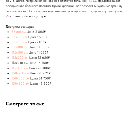
за 7-8 шагов. Нитрильная основа без фталатов толщиной 1,4 мм предотвращает
деформацию большого полотна. Яркий красный цвет создает визуальную границу
безопасности. Подходит для торговых центров, производств, транспортных узлов.
Уход: щетка, пылесос, стирка.
Доступны размеры:
85х60 см
Цена 2 805₽
85х120 см
Цена 6 960₽
85х150 см
Цена 7 015₽
85х300 см
Цена 14 030₽
115х180 см
Цена 11 385₽
115х200 см
Цена 12 650₽
115х240 см Цена 15 180₽
115х400 см
Цена 25 300₽
150х250 см
Цена 20 625₽
150х300 см
Цена 24 750₽
150х600 см
Цена 49 500₽
Смотрите также