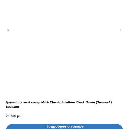
Грязезащитный ковер M&A Classic Solutions Black Green (Зеленый)
Гря
150x300
115
24 750
р.
11 
Подробнее о товаре