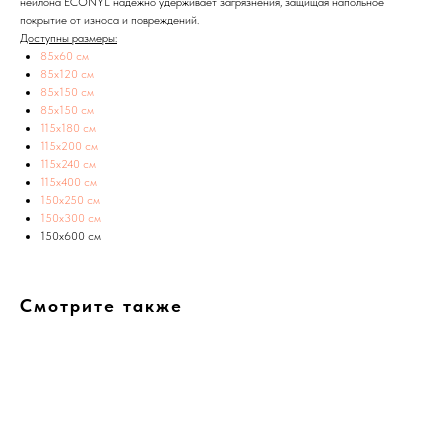
нейлона ECONYL надежно удерживает загрязнения, защищая напольное
покрытие от износа и повреждений.
Доступны размеры:
85х60 см
85х120 см
85х150 см
85х150 см
115х180 см
115х200 см
115х240 см
115х400 см
150х250 см
150х300 см
150х600 см
Смотрите также