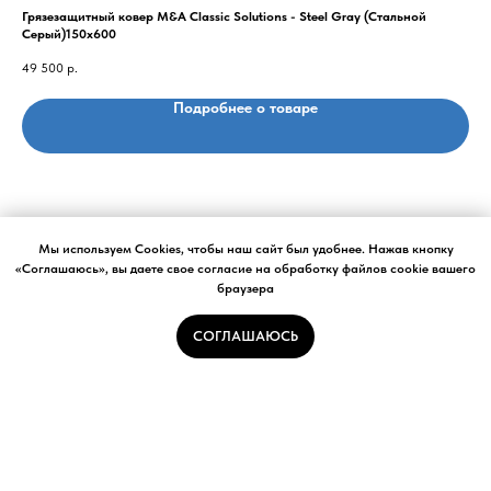
Грязезащитный ковер M&A Classic Solutions - Steel Gray (Стальной
Гря
Серый)150x600
2 8
49 500
р.
Подробнее о товаре
Мы используем Cookies, чтобы наш сайт был удобнее. Нажав кнопку
«Соглашаюсь», вы даете свое согласие на обработку файлов cookie вашего
браузера
О нас
Товары
СОГЛАШАЮСЬ
Калькулятор грязезащитных ковров
Портфолио
Отзывы
F.A.Q.
Продвижение сайта SEO-IMPULSE
Политика конфиденциальности