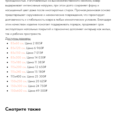
проходимостью. Изготовленный из высококачественного нейлона, ковёр
выдерживает интенсивные нагрузки, при этом долго сохраняет форму и
насыщенный цвет даже после многократных стирок. Прочная резиновая основа
предотвращает скручивание и механические повреждения, что гарантирует
долговечность и стабильность ковра в любых климатических условиях. Благодаря
этим качествам изделие помогает поддерживать порядок, продлевает срок
эксплуатации напольных покрытий и гармонично дополняет интерьер как жилых,
так и рабочих пространств.
Доступны размеры:
85x60 см
. Цена 2 805₽
85х120 см
. Цена 6 960₽
85х150 см
. Цена 7 015₽
85х300 см
. Цена 14 030₽
115x180 см
. Цена 11 385₽
115x200 см
. Цена 12 650₽
115x240 см
. Цена 15 180₽
115x400 см. Цена 25 300₽
150х250 см
. Цена 20 625₽
150х300 см
. Цена 24 750₽
150х600 см
. Цена 49 500₽
Смотрите также